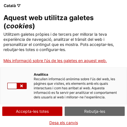
Català ▽
Banca digital
Aquest web utilitza galetes
(
cookies
)
Material corporatiu
Utilitzem galetes pròpies i de tercers per millorar la teva
experiència de navegació, analitzar el trànsit del web i
personalitzar el contingut que es mostra. Pots acceptar-les,
rebutjar-les totes o configurar-les.
Identitat corporativa
Més informació sobre l'ús de les galetes en aquest web.
Descarrega els logotips de l'ICF en diferents colors i
Analítica
formats:
Recullen informació anònima sobre l'ús del web, les
pàgines que visites, els elements amb els quals
interactues i com has arribat al web. Aquesta
informació es fa servir per analitzar el comportament
dels usuaris al web i millorar-ne l'experiència.
Color
Blanc
Negre
40è a
Accepta-les totes
Rebutja-les
Desa els canvis