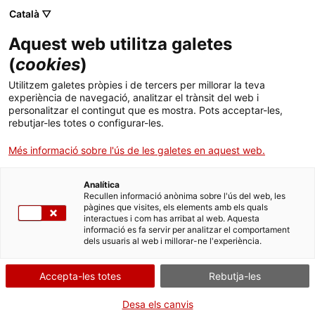
Català ▽
Banca digital
Aquest web utilitza galetes
(
cookies
)
Grup ICF
Utilitzem galetes pròpies i de tercers per millorar la teva
experiència de navegació, analitzar el trànsit del web i
personalitzar el contingut que es mostra. Pots acceptar-les,
rebutjar-les totes o configurar-les.
L'ICF és la banca pública
Més informació sobre l'ús de les galetes en aquest web.
de promoció de la
Analítica
Generalitat de Catalunya
Recullen informació anònima sobre l'ús del web, les
pàgines que visites, els elements amb els quals
interactues i com has arribat al web. Aquesta
informació es fa servir per analitzar el comportament
El seu objectiu és
facilitar finançament al teixit
dels usuaris al web i millorar-ne l'experiència.
empresarial i català a través de préstecs, avals i
capital risc
per impulsar el creixement i la
Accepta-les totes
Rebutja-les
transformació de l'economia catalana i donar suport
Desa els canvis
a l'ecosistema emprenedor.