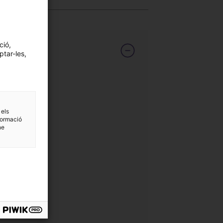
ció,
ptar-les,
 els
formació
ne