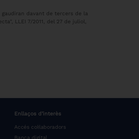
s gaudiran davant de tercers de la
ta", LLEI 7/2011, del 27 de juliol,
Enllaços d’interès
Accés col·laboradors
Banca digital