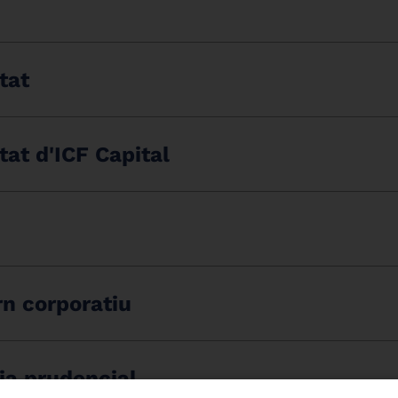
tat
tat d'ICF Capital
rn corporatiu
ia prudencial