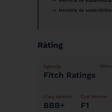
Memòria de sostenibilita
Memòria de sostenibilita
Ràting
Última
Agència
Fitch Ratings
Llarg termini
Curt termini
BBB+
F1