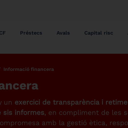
ICF
Préstecs
Avals
Capital risc
Informació financera
nancera
ny un
exercici de transparència i retim
e sis informes
, en compliment de les s
compromesa amb la gestió ètica, respo