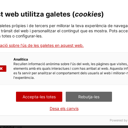
 web utilitza galetes (
cookies
)
aletes pròpies i de tercers per millorar la teva experiència de navega
s anteriors
l trànsit del web i personalitzar el contingut que es mostra. Pots acce
s totes o configurar-les.
ació sobre l'ús de les galetes en aquest web.
2021
2020
2019
2018
Analítica
Recullen informació anònima sobre l'ús del web, les pàgines que visites,
elements amb els quals interactues i com has arribat al web. Aquesta in
es fa servir per analitzar el comportament dels usuaris al web i millorar-
l'experiència.
Accepta-les totes
Rebutja-les
 Corporatiu 2024
Desa els canvis
 Prudencial 2024
Powered by