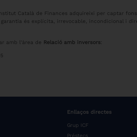
'Institut Català de Finances adquireixi per captar fon
arantia és explícita, irrevocable, incondicional i direc
ar amb l'àrea de
Relació amb inversors
:
35
Enllaços directes
Grup ICF
Préstecs