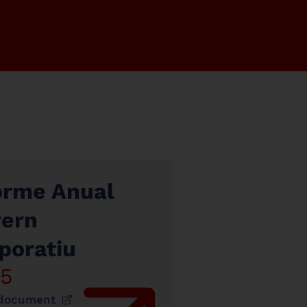
orme Anual
ern
poratiu
5
 document