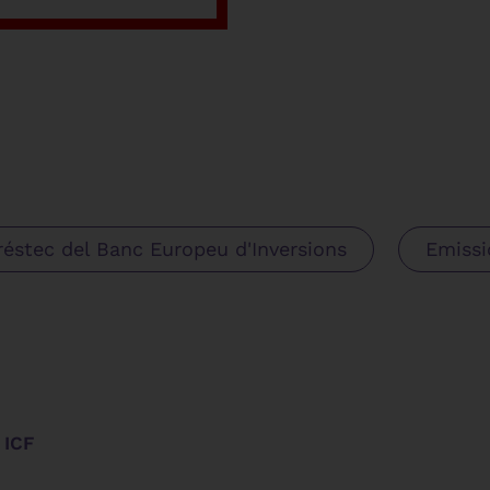
réstec del Banc Europeu d'Inversions
Emissi
 ICF