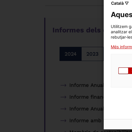
Català ▽
Aquest
Utilitzem g
Informes dels exercici
analitzar e
rebutjar-le
Més inform
2024
2023
2022
Informe Anual 2024
Informe financer 2024
Informe Anual de Govern
Informe amb Rellevància