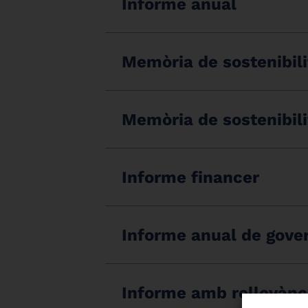
Informe anual
Memòria de sostenibili
Memòria de sostenibili
Informe financer
Informe anual de gove
Informe amb rellevànc