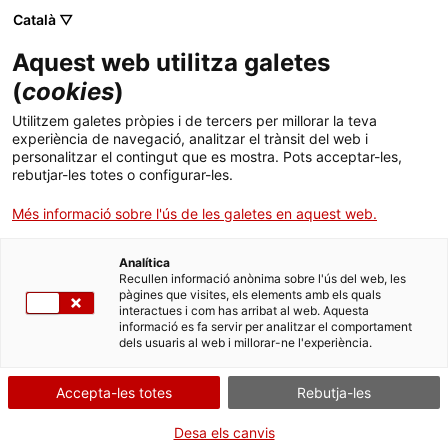
Català ▽
Banca digital
Aquest web utilitza galetes
(
cookies
)
Sector social
Utilitzem galetes pròpies i de tercers per millorar la teva
experiència de navegació, analitzar el trànsit del web i
personalitzar el contingut que es mostra. Pots acceptar-les,
rebutjar-les totes o configurar-les.
Més informació sobre l'ús de les galetes en aquest web.
Analítica
Recullen informació anònima sobre l'ús del web, les
pàgines que visites, els elements amb els quals
interactues i com has arribat al web. Aquesta
informació es fa servir per analitzar el comportament
dels usuaris al web i millorar-ne l'experiència.
Accepta-les totes
Rebutja-les
Desa els canvis