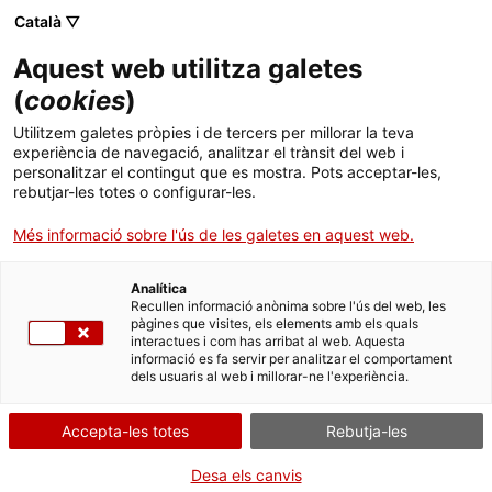
Català ▽
Banca digital
Aquest web utilitza galetes
(
cookies
)
29 de maig 2017
Utilitzem galetes pròpies i de tercers per millorar la teva
L’ICF porta la seva oferta
experiència de navegació, analitzar el trànsit del web i
personalitzar el contingut que es mostra. Pots acceptar-les,
de finançament al
rebutjar-les totes o configurar-les.
BIZBARCELONA
Més informació sobre l'ús de les galetes en aquest web.
Analítica
Recullen informació anònima sobre l'ús del web, les
pàgines que visites, els elements amb els quals
interactues i com has arribat al web. Aquesta
L’entitat financera pública catalana
informació es fa servir per analitzar el comportament
dels usuaris al web i millorar-ne l'experiència.
presentarà en el marc del Saló una
nova línia de finançament per a
Accepta-les totes
Rebutja-les
pimes cofinançada amb fons
Desa els canvis