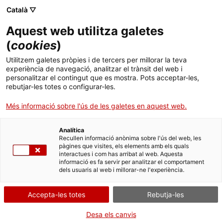
Català ▽
Banca digital
Aquest web utilitza galetes
(
cookies
)
26 de novembre 2019
Utilitzem galetes pròpies i de tercers per millorar la teva
L’ICF i l’AHC impulsen el
experiència de navegació, analitzar el trànsit del web i
personalitzar el contingut que es mostra. Pots acceptar-les,
finançament de les obres
rebutjar-les totes o configurar-les.
de rehabilitació que facin
Més informació sobre l'ús de les galetes en aquest web.
les comunitats de
Analítica
Recullen informació anònima sobre l'ús del web, les
propietaris
pàgines que visites, els elements amb els quals
interactues i com has arribat al web. Aquesta
informació es fa servir per analitzar el comportament
dels usuaris al web i millorar-ne l'experiència.
L’Institut Català de Finances i
Accepta-les totes
Rebutja-les
l’Agència de l’Habitatge de Catalunya
Desa els canvis