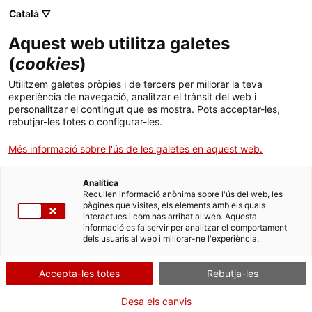
Català ▽
Banca digital
Aquest web utilitza galetes
(
cookies
)
18 de febrer 2021
Utilitzem galetes pròpies i de tercers per millorar la teva
El fons ICF Venture Tech II
experiència de navegació, analitzar el trànsit del web i
personalitzar el contingut que es mostra. Pots acceptar-les,
inverteix 0,5 milions
rebutjar-les totes o configurar-les.
d’euros a Goin
Més informació sobre l'ús de les galetes en aquest web.
Analítica
Recullen informació anònima sobre l'ús del web, les
pàgines que visites, els elements amb els quals
interactues i com has arribat al web. Aquesta
La inversió realitzada pel fons de
informació es fa servir per analitzar el comportament
dels usuaris al web i millorar-ne l'experiència.
capital risc de l’ICF s’emmarca dins
la ronda d’inversió de 5 milions
Accepta-les totes
Rebutja-les
d’euros que va tancar la start-up a
Desa els canvis