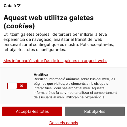
Català ▽
Banca digital
Aquest web utilitza galetes
(
cookies
)
08 de novembre 2021
Utilitzem galetes pròpies i de tercers per millorar la teva
Embotits Sarquella
experiència de navegació, analitzar el trànsit del web i
personalitzar el contingut que es mostra. Pots acceptar-les,
construeix un nou centre
rebutjar-les totes o configurar-les.
productiu i logístic per
Més informació sobre l'ús de les galetes en aquest web.
continuar creixent
Analítica
Recullen informació anònima sobre l'ús del web, les
pàgines que visites, els elements amb els quals
interactues i com has arribat al web. Aquesta
informació es fa servir per analitzar el comportament
dels usuaris al web i millorar-ne l'experiència.
Embotits Sarquella, empresa
familiar de Girona, amplia el seu
Accepta-les totes
Rebutja-les
espai disponible per seguir
Desa els canvis