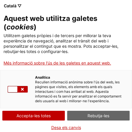
Català ▽
Banca digital
Aquest web utilitza galetes
(
cookies
)
01 de desembre 2022
Utilitzem galetes pròpies i de tercers per millorar la teva
Jordi Òliva, conseller
experiència de navegació, analitzar el trànsit del web i
personalitzar el contingut que es mostra. Pots acceptar-les,
delegat de l’ICF, al Tech
rebutjar-les totes o configurar-les.
Spirit: "L'actual
Més informació sobre l'ús de les galetes en aquest web.
reconversió del model
Analítica
Recullen informació anònima sobre l'ús del web, les
productiu ofereix moltes
pàgines que visites, els elements amb els quals
interactues i com has arribat al web. Aquesta
oportunitats als
informació es fa servir per analitzar el comportament
dels usuaris al web i millorar-ne l'experiència.
emprenedors i les
Accepta-les totes
Rebutja-les
emprenedores"
Desa els canvis