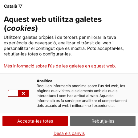
Català ▽
Banca digital
Aquest web utilitza galetes
(
cookies
)
12 de setembre 2022
Utilitzem galetes pròpies i de tercers per millorar la teva
L’ICF compromet 10
experiència de navegació, analitzar el trànsit del web i
personalitzar el contingut que es mostra. Pots acceptar-les,
milions d’euros al fons de
rebutjar-les totes o configurar-les.
Cathay Innovation III
Més informació sobre l'ús de les galetes en aquest web.
Analítica
Recullen informació anònima sobre l'ús del web, les
pàgines que visites, els elements amb els quals
interactues i com has arribat al web. Aquesta
El nou fons de la gestora, que ha fet
informació es fa servir per analitzar el comportament
dels usuaris al web i millorar-ne l'experiència.
el seu primer tancament, pretén
arribar al milió d’euros per invertir
Accepta-les totes
Rebutja-les
en projectes de startups
Desa els canvis