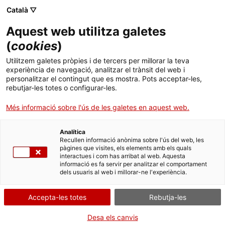
Català ▽
Banca digital
Aquest web utilitza galetes
(
cookies
)
05 d’octubre 2023
Utilitzem galetes pròpies i de tercers per millorar la teva
L’ICF celebra una jornada
experiència de navegació, analitzar el trànsit del web i
personalitzar el contingut que es mostra. Pots acceptar-les,
de captació de talent jove
rebutjar-les totes o configurar-les.
Més informació sobre l'ús de les galetes en aquest web.
Analítica
L’organització busca analistes
Recullen informació anònima sobre l'ús del web, les
pàgines que visites, els elements amb els quals
interactues i com has arribat al web. Aquesta
financers entre perfils d’estudiants
informació es fa servir per analitzar el comportament
dels usuaris al web i millorar-ne l'experiència.
universitaris i universitàries.
Accepta-les totes
Rebutja-les
Desa els canvis