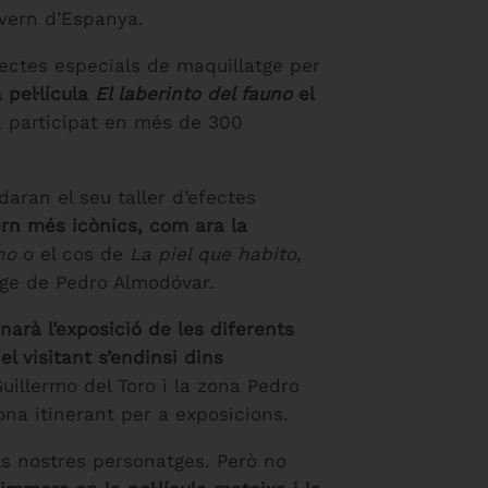
overn d’Espanya.
fectes especials de maquillatge per
 pel·lícula
El laberinto del fauno
el
a participat en més de 300
daran el seu taller d’efectes
ern més icònics, com ara la
no
o el cos de
La piel que habito
,
tge de Pedro Almodóvar.
arà l’exposició de les diferents
l visitant s’endinsi dins
Guillermo del Toro i la zona Pedro
ona itinerant per a exposicions.
 els nostres personatges. Però no