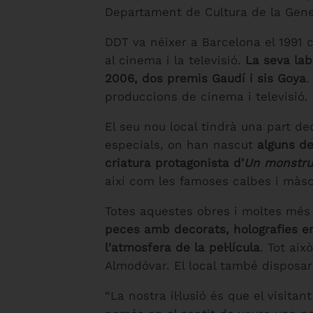
Departament de Cultura de la Gener
DDT va néixer a Barcelona el 1991 
al cinema i la televisió.
La seva lab
2006, dos premis Gaudí i sis Goya
.
produccions de cinema i televisió.
El seu nou local tindrà una part ded
especials, on han nascut
alguns de
criatura protagonista d’
Un monstru
així com les famoses calbes i màsc
Totes aquestes obres i moltes més
peces amb decorats, holografies en 
l'atmosfera de la pel·lícula
. Tot aix
Almodóvar. El local també disposarà
“La nostra il·lusió és que el visita