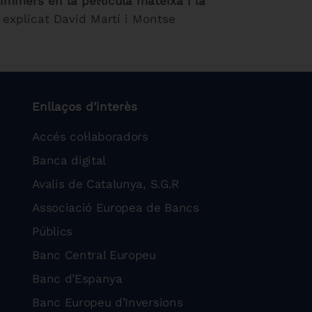
mers en la pel·lícula mateixa i la
 explicat David Martí i Montse
Enllaços d’interès
Accés col·laboradors
Banca digital
Avalis de Catalunya, S.G.R
Associació Europea de Bancs
Públics
Banc Central Europeu
Banc d’Espanya
Banc Europeu d’Inversions