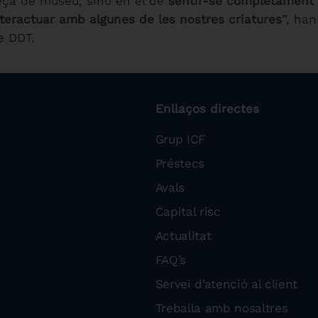
eça de museu, sinó en el de
sentir-se completament im
interactuar amb algunes de les nostres criatures
”, han
de DDT.
Enllaços directes
Grup ICF
Préstecs
Avals
Capital risc
Actualitat
FAQ’s
Servei d’atenció al client
Treballa amb nosaltres