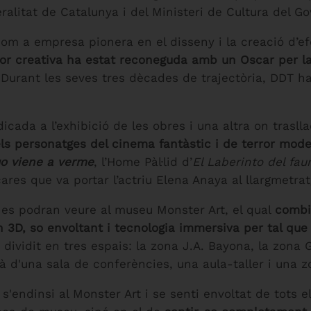
alitat de Catalunya i del Ministeri de Cultura del G
com a empresa pionera en el disseny i la creació d’e
or creativa ha estat reconeguda amb un Oscar per la
 Durant les seves tres dècades de trajectòria, DDT h
icada a l’exhibició de les obres i una altra on traslla
ls personatges del cinema fantàstic i de terror mod
o viene a verme
, l’Home Pàl·lid d’
El Laberinto del fau
ares que va portar l’actriu Elena Anaya al llargmetra
 es podran veure al museu Monster Art, el qual
combin
3D, so envoltant i tecnologia immersiva per tal que e
ò dividit en tres espais: la zona J.A. Bayona, la zona 
 d'una sala de conferències, una aula-taller i una z
nt s'endinsi al Monster Art i se senti envoltat de tots