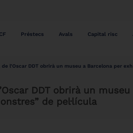
ICF
Préstecs
Avals
Capital risc
l’Oscar DDT obrirà un museu a Barcelona per exhibir els seus “mons
’Oscar DDT obrirà un museu 
onstres” de pel·lícula