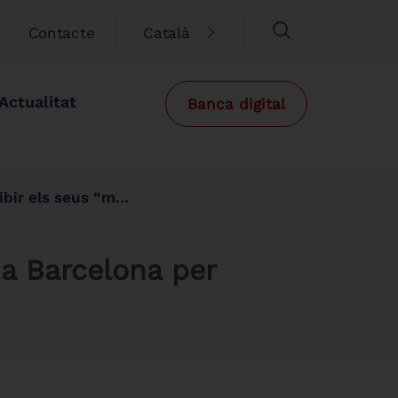
Contacte
Català
Actualitat
Banca digital
tres” de pel·lícula
a Barcelona per