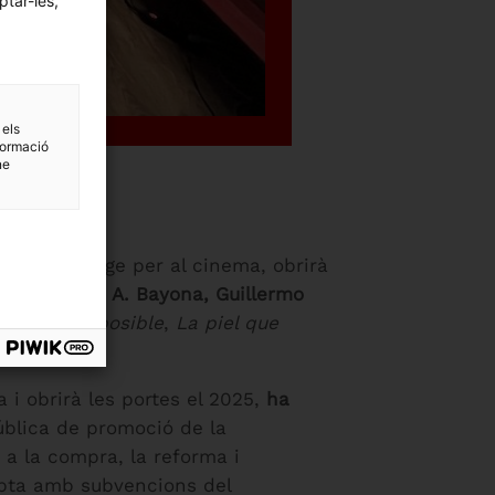
ptar-les,
 els
formació
ne
e maquillatge per al cinema, obrirà
tors com J. A. Bayona, Guillermo
auno
,
Lo imposible
,
La piel que
 i obrirà les portes el 2025,
ha
ública de promoció de la
a la compra, la reforma i
ompta amb subvencions del