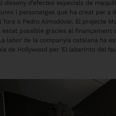
 disseny d’efectes especials de maquill
tures i personatges que ha creat per a d
 Toro o Pedro Almodóvar. El projecte Mo
a estat possible gràcies al finançament d
 La labor de la companyia catalana ha 
a de Hollywood per 'El laberinto del fau