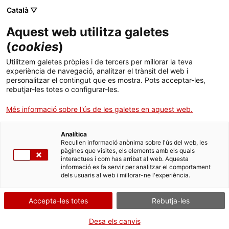
Català ▽
Banca digital
Aquest web utilitza galetes
(
cookies
)
13 de març 2025
Utilitzem galetes pròpies i de tercers per millorar la teva
L’ICF dispara la seva
experiència de navegació, analitzar el trànsit del web i
personalitzar el contingut que es mostra. Pots acceptar-les,
activitat un 32% fins als
rebutjar-les totes o configurar-les.
847 milions d’euros el
Més informació sobre l'ús de les galetes en aquest web.
2024
Analítica
Recullen informació anònima sobre l'ús del web, les
pàgines que visites, els elements amb els quals
interactues i com has arribat al web. Aquesta
informació es fa servir per analitzar el comportament
dels usuaris al web i millorar-ne l'experiència.
La banca pública de Catalunya
finança un total de 1.694 empreses i
Accepta-les totes
Rebutja-les
entitats, de les quals el 97% eren
Desa els canvis