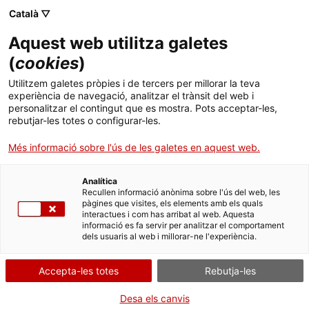
Català ▽
Banca digital
Aquest web utilitza galetes
(
cookies
)
Francesc Trillas Jané
Utilitzem galetes pròpies i de tercers per millorar la teva
experiència de navegació, analitzar el trànsit del web i
personalitzar el contingut que es mostra. Pots acceptar-les,
rebutjar-les totes o configurar-les.
Més informació sobre l'ús de les galetes en aquest web.
Analítica
Recullen informació anònima sobre l'ús del web, les
pàgines que visites, els elements amb els quals
interactues i com has arribat al web. Aquesta
informació es fa servir per analitzar el comportament
dels usuaris al web i millorar-ne l'experiència.
Accepta-les totes
Rebutja-les
Desa els canvis