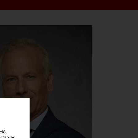
ció,
ptar-les,