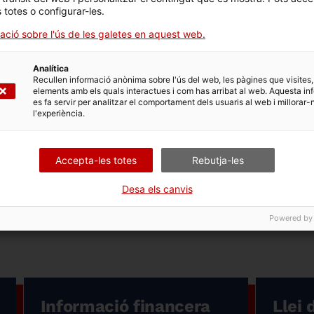
s totes o configurar-les.
es de postgrau a la Barcelona
ació sobre l'ús de les galetes en aquest web.
ces Corporatives a B&T Sociedad
Analítica
Recullen informació anònima sobre l'ús del web, les pàgines que visites,
elements amb els quals interactues i com has arribat al web. Aquesta in
Programes de Banca a EADA.
es fa servir per analitzar el comportament dels usuaris al web i millorar-
els Estats Units.
l'experiència.
ncer de Ford Motors.
Escola Universitària d'Estudis Empresarials (1996-1999
Accepta-les totes
Rebutja-les
Desa els canvis
Powered by
Informació financera
Llei 