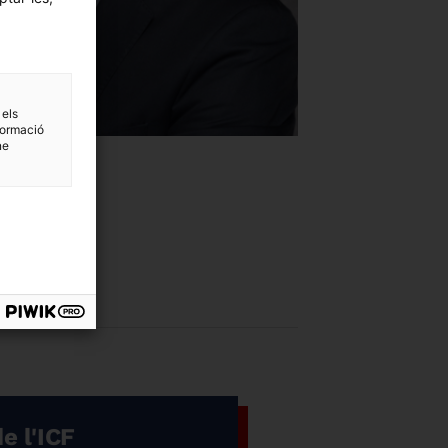
 els
formació
ne
).
de l'ICF