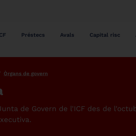
ICF
Préstecs
Avals
Capital risc
Òrgans de govern
a
unta de Govern de l'ICF des de l'octu
xecutiva.