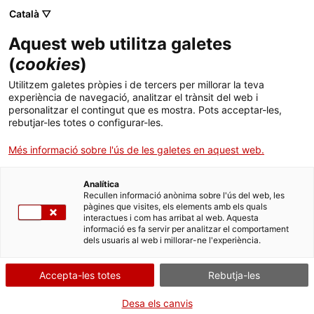
Català ▽
Banca digital
Aquest web utilitza galetes
(
cookies
)
ICF Economia Social
Utilitzem galetes pròpies i de tercers per millorar la teva
experiència de navegació, analitzar el trànsit del web i
personalitzar el contingut que es mostra. Pots acceptar-les,
rebutjar-les totes o configurar-les.
Qui pot sol·licitar aquest
Més informació sobre l'ús de les galetes en aquest web.
préstec?
Analítica
Recullen informació anònima sobre l'ús del web, les
Poden sol·licitar el préstec ICF Economia Social els
pàgines que visites, els elements amb els quals
interactues i com has arribat al web. Aquesta
autònoms i empreses socials que tinguin:
informació es fa servir per analitzar el comportament
dels usuaris al web i millorar-ne l'experiència.
un impacte social mesurable,
que garanteixin que no es distribueixen beneficis
Accepta-les totes
Rebutja-les
a accionistes, socis o propietaris
Desa els canvis
i que defineixin a què es destinarà el finançament