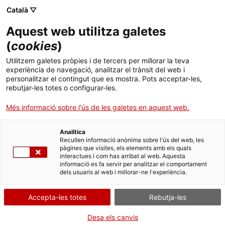
Català ▽
Banca digital
Aquest web utilitza galetes
(
cookies
)
09 de març 2017
Utilitzem galetes pròpies i de tercers per millorar la teva
L’ICF finança 1.700
experiència de navegació, analitzar el trànsit del web i
personalitzar el contingut que es mostra. Pots acceptar-les,
empreses del Camp de
rebutjar-les totes o configurar-les.
Tarragona per un import
Més informació sobre l'ús de les galetes en aquest web.
de 240 milions d’euros
Analítica
Recullen informació anònima sobre l'ús del web, les
pàgines que visites, els elements amb els quals
interactues i com has arribat al web. Aquesta
informació es fa servir per analitzar el comportament
dels usuaris al web i millorar-ne l'experiència.
L’Institut Català de Finances (ICF) ha
presentat avui a la Cambra de
Accepta-les totes
Rebutja-les
Comerç de Tarragona els productes
Desa els canvis