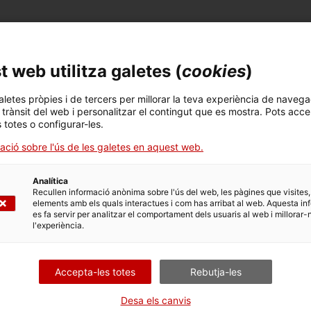
 i la societat de garantia recíproca Avalis de Catal
projectes d’inversió respectuosos amb el medi ambie
 web utilitza galetes (
cookies
)
 els Objectius de Desenvolupament Sostenible fixats
aletes pròpies i de tercers per millorar la teva experiència de navega
l trànsit del web i personalitzar el contingut que es mostra. Pots acce
dotada amb 60 milions d’euros, són pimes amb seu soci
s totes o configurar-les.
dors, que promoguin inversions en projectes d’efici
ació sobre l'ús de les galetes en aquest web.
, de reciclatge o de tractament de residus, així com 
Analítica
Recullen informació anònima sobre l'ús del web, les pàgines que visites,
elements amb els quals interactues i com has arribat al web. Aquesta in
 Josep-Ramón Sanromà, “
aquesta nova línia de finanç
es fa servir per analitzar el comportament dels usuaris al web i millorar-
r al desenvolupament sostenible de l’economia catalan
l'experiència.
terme projectes que garanteixin l’energia assequible
com a entitat financera pública, és prioritari impulsar
Accepta-les totes
Rebutja-les
a seva sostenibilitat a llarg termini”, ha afirmat S
Desa els canvis
egat d’Avalis de Catalunya, Josep Lores, destaca que 