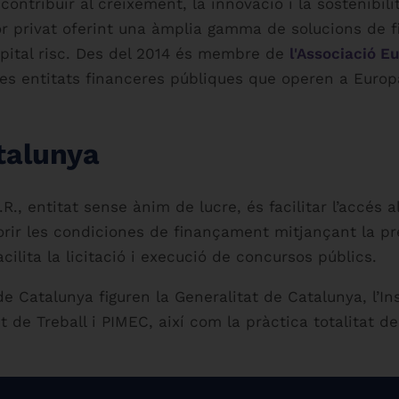
ontribuir al creixement, la innovació i la sostenibili
r privat oferint una àmplia gamma de solucions de 
capital risc. Des del 2014 és membre de
l'Associació E
les entitats financeres públiques que operen a Europ
talunya
.R., entitat sense ànim de lucre, és facilitar l’accés
orir les condiciones de finançament mitjançant la pre
acilita la licitació i execució de concursos públics.
de Catalunya figuren la Generalitat de Catalunya, l’In
de Treball i PIMEC, així com la pràctica totalitat de