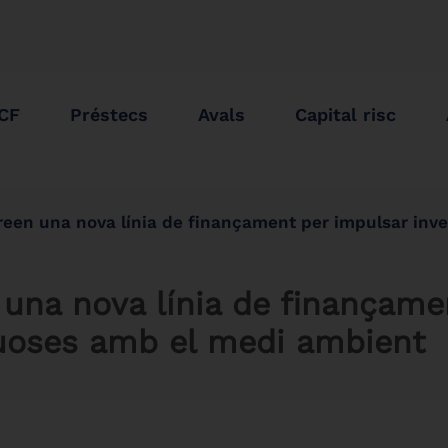
ICF
Préstecs
Avals
Capital risc
en una nova línia de finançament per impulsar inversions respectuoses
n una nova línia de finançam
tuoses amb el medi ambient