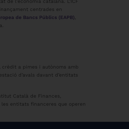
tat de l'economia catalana. L'ICF
finançament centrades en
uropea de Bancs Públics (EAPB)
,
a.
 al crèdit a pimes i autònoms amb
stació d’avals davant d’entitats
stitut Català de Finances,
 les entitats financeres que operen