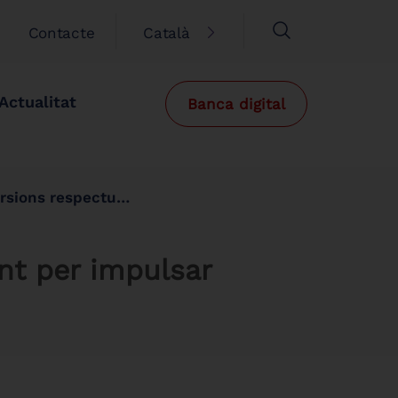
Contacte
Català
Actualitat
Banca digital
 amb el medi ambient
ent per impulsar