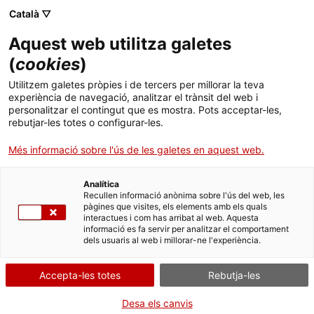
Català ▽
Banca digital
Aquest web utilitza galetes
(
cookies
)
08 d’agost 2022
Utilitzem galetes pròpies i de tercers per millorar la teva
L’ICF i Economia i Hisenda
experiència de navegació, analitzar el trànsit del web i
personalitzar el contingut que es mostra. Pots acceptar-les,
posen a disposició de les
rebutjar-les totes o configurar-les.
empreses catalanes
Més informació sobre l'ús de les galetes en aquest web.
afectades per la crisi amb
Analítica
Recullen informació anònima sobre l'ús del web, les
Algèria 50 milions d’euros
pàgines que visites, els elements amb els quals
interactues i com has arribat al web. Aquesta
en préstecs
informació es fa servir per analitzar el comportament
dels usuaris al web i millorar-ne l'experiència.
Accepta-les totes
Rebutja-les
El finançament servirà per cobrir les
Desa els canvis