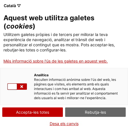
Català ▽
Banca digital
Aquest web utilitza galetes
(
cookies
)
23 de febrer 2022
Utilitzem galetes pròpies i de tercers per millorar la teva
L’ICF participa en una
experiència de navegació, analitzar el trànsit del web i
personalitzar el contingut que es mostra. Pots acceptar-les,
sessió organitzada per
rebutjar-les totes o configurar-les.
l’APD (Asociación para el
Més informació sobre l'ús de les galetes en aquest web.
Progreso de la Dirección)
Analítica
Recullen informació anònima sobre l'ús del web, les
pàgines que visites, els elements amb els quals
interactues i com has arribat al web. Aquesta
informació es fa servir per analitzar el comportament
dels usuaris al web i millorar-ne l'experiència.
El conseller delegat de l’entitat,
Jordi Òliva, intervé en una taula
Accepta-les totes
Rebutja-les
rodona sobre perspectives
Desa els canvis