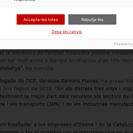
t que
“el canvi climàtic és l'oportunitat més gran per
tiu, ha encoratjat les empreses de la Catalunya cent
Accepta-les totes
Rebutja-les
igències per poder seguir sent un referent a Catalun
olt important de país i de Govern”, per desplegar l’e
Desa els canvis
Powered by
t la solvència de l’entitat financera pública catalana
 sector molt estès a Europa on disposa d’un 15% del
atalunya”
, ha conclòs.
legada de l’ICF, Vanessa Servera Planas
, ha presentat
 fins l’agost de 2023. “
En els darrers tres anys i mig
 destinant la major part
dels recursos als sectors de l
me i els transports (26%
)
i de les indústries manufac
em traslladar a les empreses d’Osona i de la Catalun
ometem a fer el possible per acompanyar-vos en el s