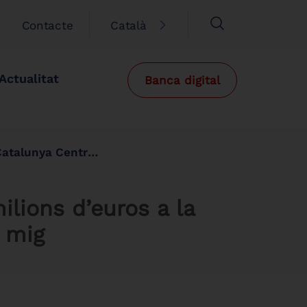
Contacte
Català
Actualitat
Banca digital
darrers tres anys i mig
ilions d’euros a la
i mig