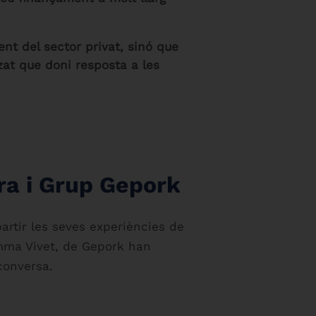
nt del sector privat, sinó que
zat que doni resposta a les
ra i Grup Gepork
rtir les seves experiències de
emma Vivet, de Gepork han
conversa.