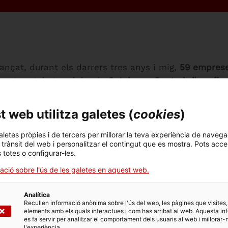
nançat, durant els darrers tres anys i mig,
59 emprese
uest mateix termini, a la
Catalunya Central s’han fi
t financera pública ha compartit aquestes dades en e
lloc al Museu d’Art Medieval de Vic (MEV) aquest dij
 web utilitza galetes (
cookies
)
i agents econòmics.
aletes pròpies i de tercers per millorar la teva experiència de navega
at a càrrec de la consellera d’Economia i Hisenda, 
l trànsit del web i personalitzar el contingut que es mostra. Pots acce
s totes o configurar-les.
ern català ha subratllat la necessitat que les emprese
s, entès com un concepte ampli d’empresa, treballador
ació sobre l'ús de les galetes en aquest web.
ilitat econòmica, però també és important tenir prese
ies amb les quals treballa i amb l’entorn social”.
Seg
Analítica
Recullen informació anònima sobre l'ús del web, les pàgines que visites,
l” a una “circular” per reduir la petjada de CO2, apos
elements amb els quals interactues i com has arribat al web. Aquesta in
es fa servir per analitzar el comportament dels usuaris al web i millorar-
l'experiència.