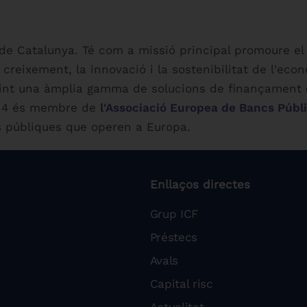
a de Catalunya. Té com a missió principal promoure el
l creixement, la innovació i la sostenibilitat de l'ec
rint una àmplia gamma de solucions de finançament c
2014 és membre de
l'Associació Europea de Bancs Públ
es públiques que operen a Europa.
Enllaços directes
Grup ICF
Préstecs
Avals
Capital risc