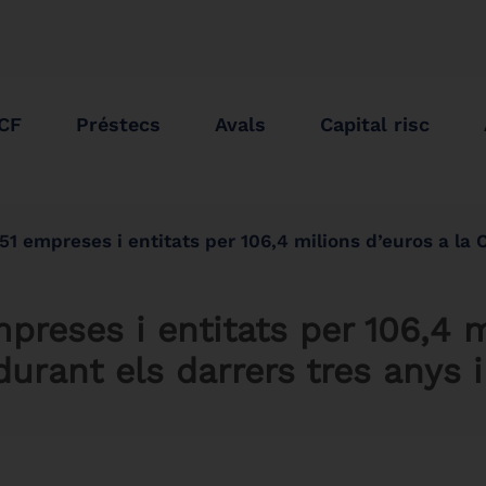
ICF
Préstecs
Avals
Capital risc
reses i entitats per 106,4 milions d’euros a la Catalunya Central durant els 
mpreses i entitats per 106,4 m
urant els darrers tres anys 