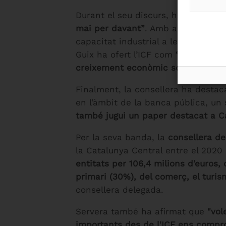
Durant el seu discurs, ha assegura
mai per davant”
. Amb aquest objec
capacitat industrial a les noves ex
Guix ha ofert l’ICF com
“una eina m
creixement econòmic sostenible.
Finalment, la consellera ha destaca
en l’àmbit de la banca pública, un
també jugui un paper destacat a C
Per la seva banda, la
consellera de
la Catalunya Central entre el 2020 i
entitats per 106,4 milions d’euros,
primari (30%
)
,
del comerç, el turis
consellera delegada.
Servera també ha afirmat que
"vol
importants des de l'ICF ens compr