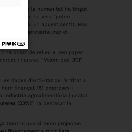
 innovar que la humanitat ha tingut
ral a adaptar la seva “potent”
ya i a Europa. En aquest sentit, Mas
stratègia empresarial cap el
 i ha posat de relleu el seu paper
 mercat financer:
“Volem que l’ICF
 les dades d’activitat de l’entitat a
, hem finançat 151 empreses i
a indústria agroalimentària i sector
tureres (23%
)
”
ha destacat la
ya Central que si teniu projectes
eu finançament a molt llarg