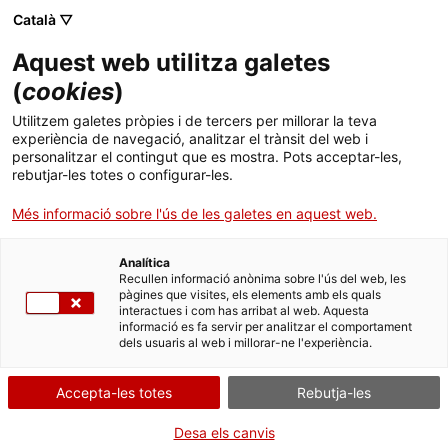
Català ▽
Banca digital
Aquest web utilitza galetes
(
cookies
)
20 de novembre 2023
Utilitzem galetes pròpies i de tercers per millorar la teva
L’ICF fa costat amb 5M€
experiència de navegació, analitzar el trànsit del web i
personalitzar el contingut que es mostra. Pots acceptar-les,
els nous projectes
rebutjar-les totes o configurar-les.
d’intel·ligència artificial
Més informació sobre l'ús de les galetes en aquest web.
d’Airtificial Intelligence
Analítica
Recullen informació anònima sobre l'ús del web, les
Robots, assegurada per
pàgines que visites, els elements amb els quals
interactues i com has arribat al web. Aquesta
Cesce
informació es fa servir per analitzar el comportament
dels usuaris al web i millorar-ne l'experiència.
Accepta-les totes
Rebutja-les
Aquesta operació de finançament
Desa els canvis