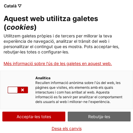
Català ▽
Banca digital
Aquest web utilitza galetes
(
cookies
)
23 de març 2023
Utilitzem galetes pròpies i de tercers per millorar la teva
L’ICF ofereix un taller
experiència de navegació, analitzar el trànsit del web i
personalitzar el contingut que es mostra. Pots acceptar-les,
sobre start-ups en el
rebutjar-les totes o configurar-les.
marc de la Global Money
Més informació sobre l'ús de les galetes en aquest web.
Week
Analítica
Recullen informació anònima sobre l'ús del web, les
pàgines que visites, els elements amb els quals
interactues i com has arribat al web. Aquesta
informació es fa servir per analitzar el comportament
dels usuaris al web i millorar-ne l'experiència.
L’entitat financera pública participa
per cinquè any en la Global Money
Accepta-les totes
Rebutja-les
Week, una iniciativa que se celebra a
Desa els canvis