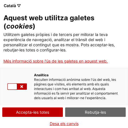
Català ▽
Banca digital
Aquest web utilitza galetes
(
cookies
)
30 de setembre 2025
Utilitzem galetes pròpies i de tercers per millorar la teva
Bookline tanca una ronda
experiència de navegació, analitzar el trànsit del web i
personalitzar el contingut que es mostra. Pots acceptar-les,
Sèrie A de 3,5 milions
rebutjar-les totes o configurar-les.
d'euros per accelerar la
Més informació sobre l'ús de les galetes en aquest web.
seva expansió
Analítica
Recullen informació anònima sobre l'ús del web, les
internacional
pàgines que visites, els elements amb els quals
interactues i com has arribat al web. Aquesta
informació es fa servir per analitzar el comportament
dels usuaris al web i millorar-ne l'experiència.
L'operació ha estat liderada per ICF
Accepta-les totes
Rebutja-les
Capital, Banc Sabadell i Faraday
Desa els canvis