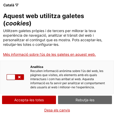
Català ▽
Banca digital
Aquest web utilitza galetes
(
cookies
)
05 de febrer 2026
Utilitzem galetes pròpies i de tercers per millorar la teva
L’ICF finança la nova
experiència de navegació, analitzar el trànsit del web i
personalitzar el contingut que es mostra. Pots acceptar-les,
planta de Leanbio a Sant
rebutjar-les totes o configurar-les.
Quirze del Vallès amb 4
Més informació sobre l'ús de les galetes en aquest web.
milions d’euros
Analítica
Recullen informació anònima sobre l'ús del web, les
pàgines que visites, els elements amb els quals
interactues i com has arribat al web. Aquesta
informació es fa servir per analitzar el comportament
dels usuaris al web i millorar-ne l'experiència.
La companyia biotecnològica rep un
préstec de la banca pública de
Accepta-les totes
Rebutja-les
promoció per impulsar unes
Desa els canvis