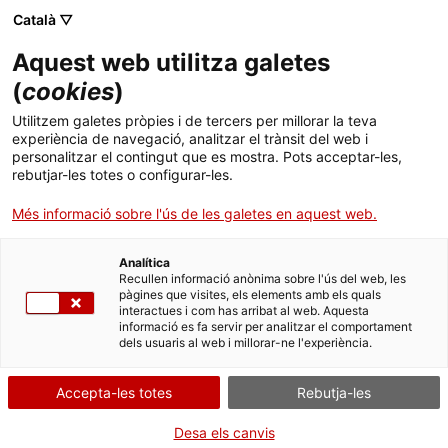
Català ▽
Banca digital
Aquest web utilitza galetes
(
cookies
)
ICF Agroinversió
Utilitzem galetes pròpies i de tercers per millorar la teva
experiència de navegació, analitzar el trànsit del web i
personalitzar el contingut que es mostra. Pots acceptar-les,
rebutjar-les totes o configurar-les.
Qui pot sol·licitar aquest
Més informació sobre l'ús de les galetes en aquest web.
préstec?
Analítica
Recullen informació anònima sobre l'ús del web, les
Si ets una
persona treballadora autònoma
o
pàgines que visites, els elements amb els quals
interactues i com has arribat al web. Aquesta
una
empresa agrària, agroalimentària, forestal o del
informació es fa servir per analitzar el comportament
dels usuaris al web i millorar-ne l'experiència.
sector de la pesca i l'aqüicultura
amb seu social o
operativa a Catalunya, compta amb els préstecs
ICF
Accepta-les totes
Rebutja-les
Agroinversió
per finançar projecte i inversions
generals del teu negoci.
Desa els canvis