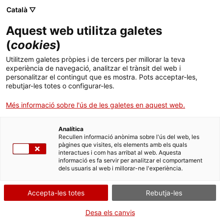
Català ▽
Banca digital
Aquest web utilitza galetes
(
cookies
)
ICF Equipaments
Utilitzem galetes pròpies i de tercers per millorar la teva
Esportius
experiència de navegació, analitzar el trànsit del web i
personalitzar el contingut que es mostra. Pots acceptar-les,
rebutjar-les totes o configurar-les.
Més informació sobre l'ús de les galetes en aquest web.
Qui pot sol·licitar aquest
préstec?
Analítica
Recullen informació anònima sobre l'ús del web, les
pàgines que visites, els elements amb els quals
interactues i com has arribat al web. Aquesta
Poden ser beneficiaris d'aquests préstecs bonificats
informació es fa servir per analitzar el comportament
dels usuaris al web i millorar-ne l'experiència.
aquells
municipis i entitats municipals
descentralitzades
, beneficiàries de
subvencions per
Accepta-les totes
Rebutja-les
finançar les actuacions de modernització i
Desa els canvis
condicionament de les instal·lacions esportives