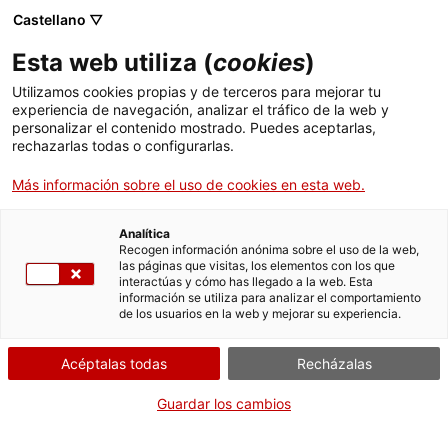
Castellano ▽
Banca digital
Esta web utiliza (
cookies
)
Avales
Utilizamos cookies propias y de terceros para mejorar tu
experiencia de navegación, analizar el tráfico de la web y
personalizar el contenido mostrado. Puedes aceptarlas,
rechazarlas todas o configurarlas.
Tenemos el aval que
Más información sobre el uso de cookies en esta web.
necesitas para tu
Analítica
Recogen información anónima sobre el uso de la web,
empresa
las páginas que visitas, los elementos con los que
interactúas y cómo has llegado a la web. Esta
información se utiliza para analizar el comportamiento
de los usuarios en la web y mejorar su experiencia.
Avales financieros para proyectos de inversión
Garantiza la financiación para tus proyectos de
Acéptalas todas
Recházalas
expansión e inversión, con avales que te ayudan a
Guardar los cambios
mejorar la capacidad de crecimiento de tu
empresa.