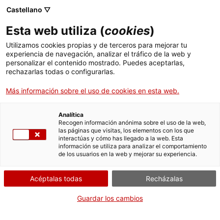
Castellano ▽
Banca digital
Esta web utiliza (
cookies
)
Trabaja con nosotros
Utilizamos cookies propias y de terceros para mejorar tu
experiencia de navegación, analizar el tráfico de la web y
personalizar el contenido mostrado. Puedes aceptarlas,
rechazarlas todas o configurarlas.
Más información sobre el uso de cookies en esta web.
¿Quieres formar
Analítica
Recogen información anónima sobre el uso de la web,
las páginas que visitas, los elementos con los que
parte del equipo
interactúas y cómo has llegado a la web. Esta
información se utiliza para analizar el comportamiento
de los usuarios en la web y mejorar su experiencia.
del ICF?
Acéptalas todas
Recházalas
Guardar los cambios
¡Envíanos tu CV a