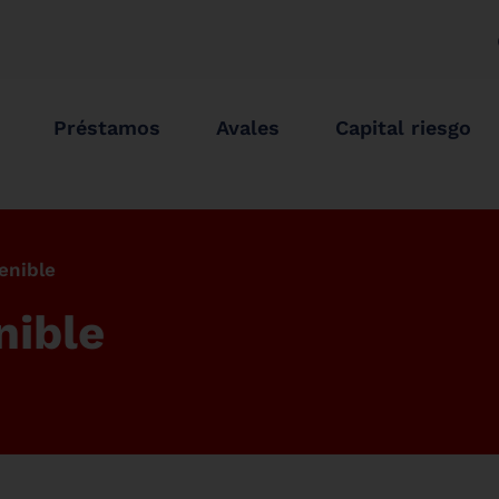
Préstamos
Avales
Capital riesgo
enible
nible