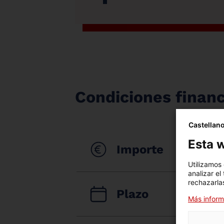
Condiciones financ
Castellan
Esta w
Importe
Utilizamos
analizar el
rechazarlas
Plazo
Más inform