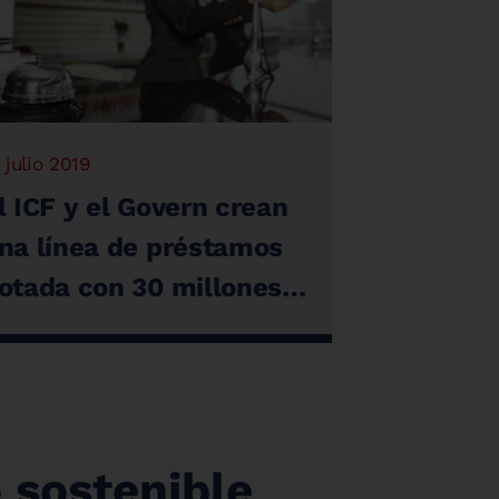
 julio 2019
l ICF y el Govern crean
na línea de préstamos
otada con 30 millones
e euros para mejorar
nstalaciones de
lojamientos turísticos
 sostenible