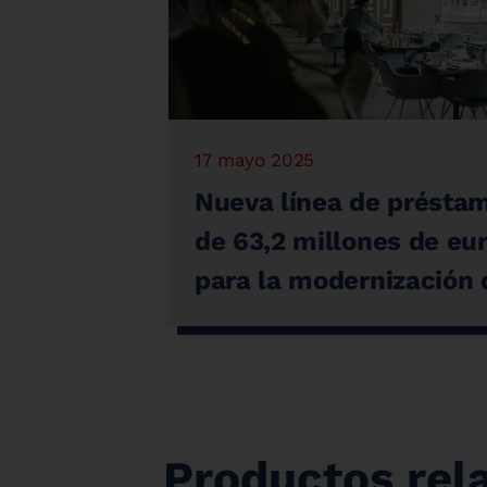
17 mayo 2025
Nueva línea de présta
de 63,2 millones de eu
para la modernización 
los alojamientos
turísticos catalanes en
marco del Plan Catalu
Lidera
Productos rel