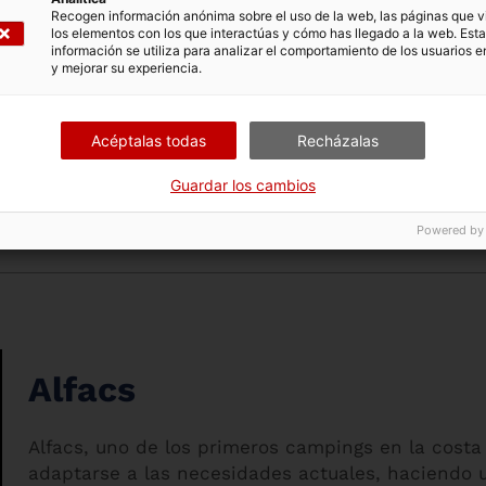
Recogen información anónima sobre el uso de la web, las páginas que vi
los elementos con los que interactúas y cómo has llegado a la web. Esta
información se utiliza para analizar el comportamiento de los usuarios e
y mejorar su experiencia.
Acéptalas todas
Recházalas
Guardar los cambios
Powered by
Alfacs
Alfacs, uno de los primeros campings en la costa 
adaptarse a las necesidades actuales, haciendo 