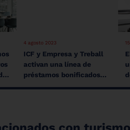
4 agosto 2023
15
mos
ICF y Empresa y Treball
E
ros
activan una línea de
u
de
préstamos bonificados
d
dotada con 40 millones
d
 el
de euros para modernizar
i
nya
instalaciones de
a
alojamientos turísticos
acionados con turismo