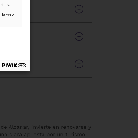
sitas,
n la web
de Alcanar, invierte en renovarse y
una clara apuesta por un turismo