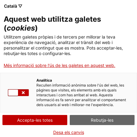
Català ▽
Banca digital
Aquest web utilitza galetes
(
cookies
)
Grup ICF
19 de gener 2016
Utilitzem galetes pròpies i de tercers per millorar la teva
L’activitat en capital risc
experiència de navegació, analitzar el trànsit del web i
personalitzar el contingut que es mostra. Pots acceptar-les,
Préstecs
de l’ICF ha contribuït a
rebutjar-les totes o configurar-les.
crear més de 7.600 nous
Més informació sobre l'ús de les galetes en aquest web.
Avals
llocs de treball
Analítica
Recullen informació anònima sobre l'ús del web, les
Capital risc
pàgines que visites, els elements amb els quals
interactues i com has arribat al web. Aquesta
informació es fa servir per analitzar el comportament
dels usuaris al web i millorar-ne l'experiència.
Aquestes dades es desprenen d’un
Actualitat
estudi realitzat per l’escola de
Accepta-les totes
Rebutja-les
negocis IESE en base a l’anàlisi de
Català
Desa els canvis