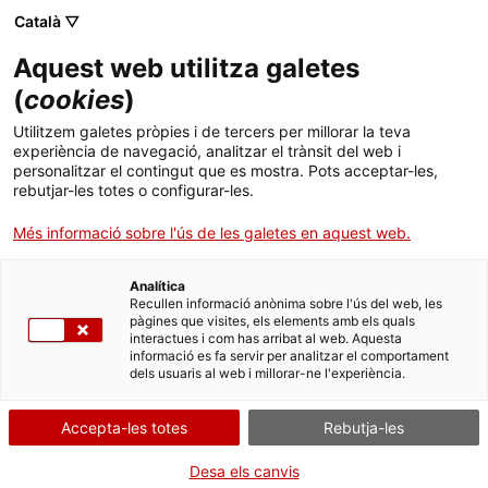
Català ▽
Banca digital
Aquest web utilitza galetes
(
cookies
)
Grup ICF
19 d’abril 2017
Utilitzem galetes pròpies i de tercers per millorar la teva
L’ICF finança 1.441
experiència de navegació, analitzar el trànsit del web i
personalitzar el contingut que es mostra. Pots acceptar-les,
Préstecs
empreses per un import
rebutjar-les totes o configurar-les.
de 570 milions d’euros el
Més informació sobre l'ús de les galetes en aquest web.
Avals
2016
Analítica
Recullen informació anònima sobre l'ús del web, les
Capital risc
pàgines que visites, els elements amb els quals
interactues i com has arribat al web. Aquesta
informació es fa servir per analitzar el comportament
dels usuaris al web i millorar-ne l'experiència.
L’entitat financera pública catalana
Actualitat
ha finançat un 2% més d’empreses
Accepta-les totes
Rebutja-les
que el 2015. El 97% de les empreses
Català
Desa els canvis