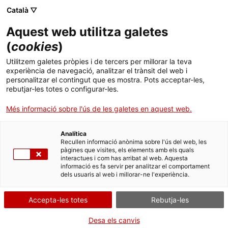
Català ▽
Banca digital
Aquest web utilitza galetes
(
cookies
)
19 d’octubre 2023
Utilitzem galetes pròpies i de tercers per millorar la teva
L’ICF finança 864
experiència de navegació, analitzar el trànsit del web i
personalitzar el contingut que es mostra. Pots acceptar-les,
empreses i entitats per
rebutjar-les totes o configurar-les.
153 milions d’euros a
Més informació sobre l'ús de les galetes en aquest web.
Lleida durant els darrers
Analítica
Recullen informació anònima sobre l'ús del web, les
tres anys i mig
pàgines que visites, els elements amb els quals
interactues i com has arribat al web. Aquesta
informació es fa servir per analitzar el comportament
dels usuaris al web i millorar-ne l'experiència.
Les dades d’activitat s’han donat a
Accepta-les totes
Rebutja-les
conèixer durant la Trobada pel
Desa els canvis