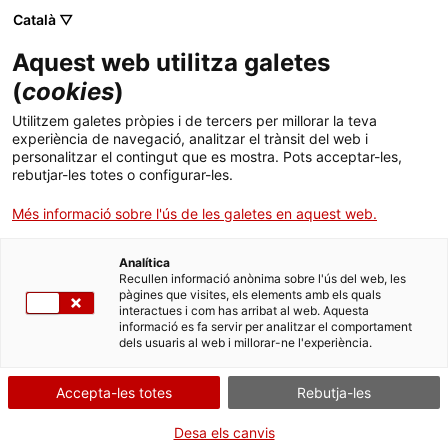
Català ▽
Banca digital
Aquest web utilitza galetes
(
cookies
)
07 de novembre 2023
Utilitzem galetes pròpies i de tercers per millorar la teva
SeniorDomo celebra el 5è
experiència de navegació, analitzar el trànsit del web i
personalitzar el contingut que es mostra. Pots acceptar-les,
aniversari amb 5.000
rebutjar-les totes o configurar-les.
famílies ateses a Espanya,
Més informació sobre l'ús de les galetes en aquest web.
Itàlia i França i rep
Analítica
Recullen informació anònima sobre l'ús del web, les
finançament de l'ICF
pàgines que visites, els elements amb els quals
interactues i com has arribat al web. Aquesta
informació es fa servir per analitzar el comportament
dels usuaris al web i millorar-ne l'experiència.
SeniorDomo ha comptat amb un
Accepta-les totes
Rebutja-les
préstec participatiu de 200.000
Desa els canvis