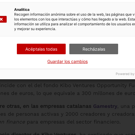
Analítica
Recogen información anónima sobre el uso de la web, las páginas que vi
los elementos con los que interactúas y cómo has llegado a la web. Esta
información se utiliza para analizar el comportamiento de los usuarios e
y mejorar su experiencia.
l Institut Català de Finances (ICF) ha comprometido 
objetivo impulsar
start-ups
tecnológicas con un alto 
Acéptalas todas
Recházalas
rre de la ronda final de este fondo, que cuenta con 
Guardar los cambios
ocios institucionales y empresas y personalidades d
ures.
Powered by
incide con el del fondo Kibo Ventures Opportunity Fun
ones de euros, lo que equivale a 300 millones de euro
tre otras, en las empresas catalanas
Gamestry
, una 
es de personas activas y 2000 creadores y creadora
n finance
para empresas del sector financiero.
cio director de Kibo Ventures
, ha explicado que «ce