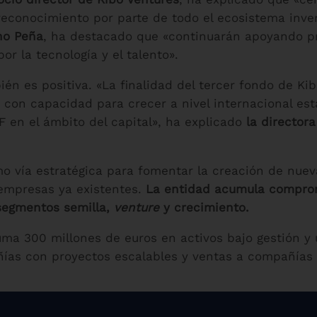
conocimiento por parte de todo el ecosistema invers
ino Peña
, ha destacado que «continuarán apoyando pr
or la tecnología y el talento».
ién es positiva. «La finalidad del tercer fondo de Ki
y con capacidad para crecer a nivel internacional es
CF en el ámbito del capital», ha explicado
la director
 vía estratégica para fomentar la creación de nuev
empresas ya existentes.
La entidad acumula comprom
 segmentos semilla,
venture
y crecimiento.
ma 300 millones de euros en activos bajo gestión y 
ías con proyectos escalables y ventas a compañías 