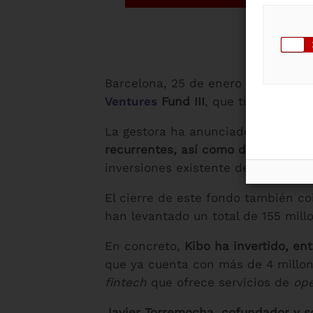
Barcelona, 25 de enero de 2022.
E
Ventures
Fund III
, que tiene como 
La gestora ha anunciado hoy el cie
recurrentes, así como de nuevos s
inversiones existente de Kibo Vent
El cierre de este fondo también co
han levantado un total de 155 mill
En concreto,
Kibo ha invertido, en
que ya cuenta con más de 4 millon
fintech
que ofrece servicios de
ope
Javier Torremocha, cofundador y so