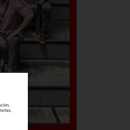
ación,
tarlas,