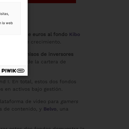
sitas,
n la web
3 millones de euros al fondo
Kibo
potencial de crecimiento.
los
compromisos de inversores
e renombre
de la cartera de
d I. En total, estos dos fondos
s en activos bajo gestión.
plataforma de vídeo para
gamers
s de contenido, y
Belvo
, una
rrar estos dos fondos demuestra la