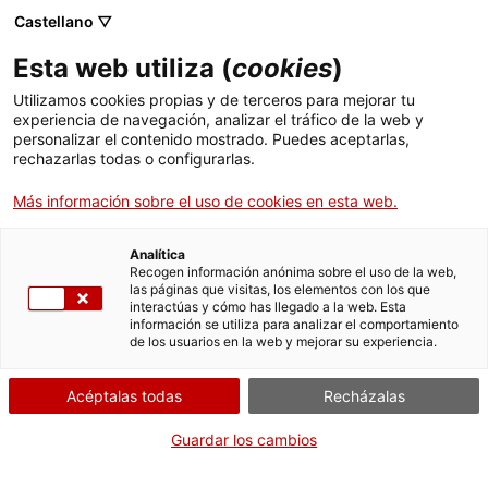
Castellano ▽
Banca digital
Esta web utiliza (
cookies
)
ICF Cultura
Utilizamos cookies propias y de terceros para mejorar tu
experiencia de navegación, analizar el tráfico de la web y
personalizar el contenido mostrado. Puedes aceptarlas,
rechazarlas todas o configurarlas.
¿Quién puede solicitar
Más información sobre el uso de cookies en esta web.
este préstamo?
Analítica
Recogen información anónima sobre el uso de la web,
las páginas que visitas, los elementos con los que
interactúas y cómo has llegado a la web. Esta
Pueden ser beneficiarias de estos préstamos las
información se utiliza para analizar el comportamiento
de los usuarios en la web y mejorar su experiencia.
empresas privadas y las entidades privadas sin ánimo
de lucro
que no estén participadas por
Acéptalas todas
Recházalas
administraciones públicas y que
desarrollen
actividades en los siguientes ámbitos
Guardar los cambios