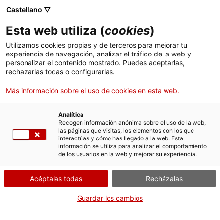
Castellano ▽
Banca digital
Esta web utiliza (
cookies
)
ICF PUOSC
Utilizamos cookies propias y de terceros para mejorar tu
experiencia de navegación, analizar el tráfico de la web y
personalizar el contenido mostrado. Puedes aceptarlas,
rechazarlas todas o configurarlas.
¿Quién puede solicitar
Más información sobre el uso de cookies en esta web.
este préstamo?
Analítica
Recogen información anónima sobre el uso de la web,
las páginas que visitas, los elementos con los que
interactúas y cómo has llegado a la web. Esta
Podrán ser beneficiarios de la línea de préstamos los
información se utiliza para analizar el comportamiento
de los usuarios en la web y mejorar su experiencia.
entes locales que hayan solicitado y obtenido una
subvención en el marco del PUOSC 2025-2029
, en las
Acéptalas todas
Recházalas
siguientes situaciones:
Guardar los cambios
Los municipios, las entidades municipales
descentralizadas y los consejos comarcales que